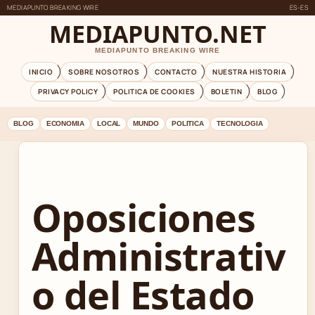
MEDIAPUNTO BREAKING WIRE
ES-ES
MEDIAPUNTO.NET
MEDIAPUNTO BREAKING WIRE
INICIO
SOBRE NOSOTROS
CONTACTO
NUESTRA HISTORIA
PRIVACY POLICY
POLITICA DE COOKIES
BOLETIN
BLOG
BLOG
ECONOMIA
LOCAL
MUNDO
POLITICA
TECNOLOGIA
Oposiciones
Administrativ
o del Estado