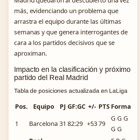
Madrid quedaron al descubierto una vez
más, evidenciando un problema que
arrastra el equipo durante las últimas
semanas y que genera interrogantes de
cara a los partidos decisivos que se
aproximan.
Impacto en la clasificación y próximo
partido del Real Madrid
Tabla de posiciones actualizada en LaLiga
Pos.
Equipo
PJ
GF:GC
+/-
PTS
Forma
G G G
1
Barcelona
31
82:29
+53
79
G G