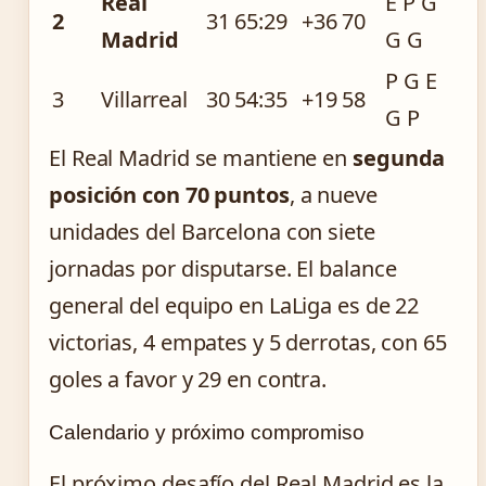
Real
E P G
2
31
65:29
+36
70
Madrid
G G
P G E
3
Villarreal
30
54:35
+19
58
G P
El Real Madrid se mantiene en
segunda
posición con 70 puntos
, a nueve
unidades del Barcelona con siete
jornadas por disputarse. El balance
general del equipo en LaLiga es de 22
victorias, 4 empates y 5 derrotas, con 65
goles a favor y 29 en contra.
Calendario y próximo compromiso
El próximo desafío del Real Madrid es la