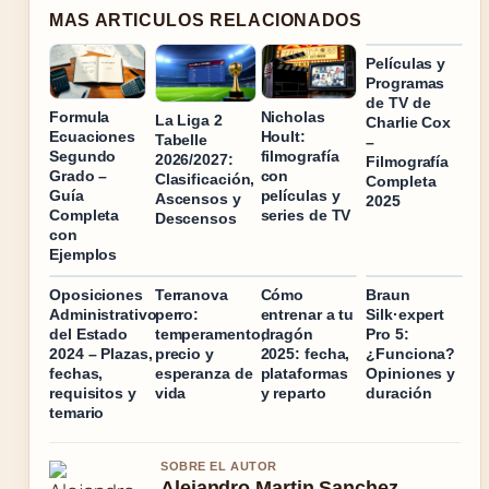
MAS ARTICULOS RELACIONADOS
Películas y
Programas
de TV de
Formula
Nicholas
La Liga 2
Charlie Cox
Ecuaciones
Hoult:
Tabelle
–
Segundo
filmografía
2026/2027:
Filmografía
Grado –
con
Clasificación,
Completa
Guía
películas y
Ascensos y
2025
Completa
series de TV
Descensos
con
Ejemplos
Oposiciones
Terranova
Cómo
Braun
Administrativo
perro:
entrenar a tu
Silk·expert
del Estado
temperamento,
dragón
Pro 5:
2024 – Plazas,
precio y
2025: fecha,
¿Funciona?
fechas,
esperanza de
plataformas
Opiniones y
requisitos y
vida
y reparto
duración
temario
SOBRE EL AUTOR
Alejandro Martin Sanchez