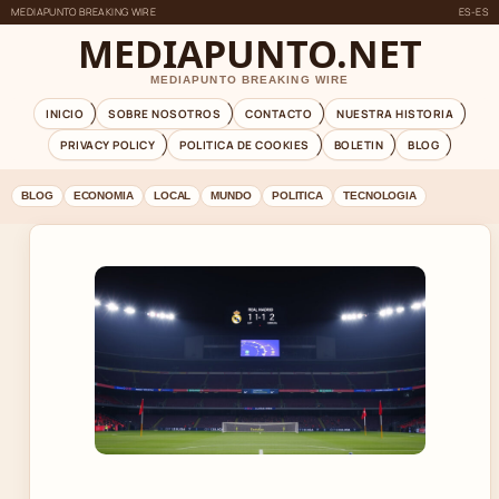
MEDIAPUNTO BREAKING WIRE
ES-ES
MEDIAPUNTO.NET
MEDIAPUNTO BREAKING WIRE
INICIO
SOBRE NOSOTROS
CONTACTO
NUESTRA HISTORIA
PRIVACY POLICY
POLITICA DE COOKIES
BOLETIN
BLOG
BLOG
ECONOMIA
LOCAL
MUNDO
POLITICA
TECNOLOGIA