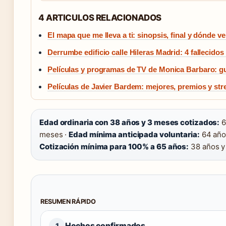
4 ARTICULOS RELACIONADOS
El mapa que me lleva a ti: sinopsis, final y dónde ve
Derrumbe edificio calle Hileras Madrid: 4 fallecidos
Películas y programas de TV de Monica Barbaro: g
Películas de Javier Bardem: mejores, premios y st
Edad ordinaria con 38 años y 3 meses cotizados:
6
meses ·
Edad mínima anticipada voluntaria:
64 año
Cotización mínima para 100% a 65 años:
38 años y
RESUMEN RÁPIDO
Hechos confirmados
1