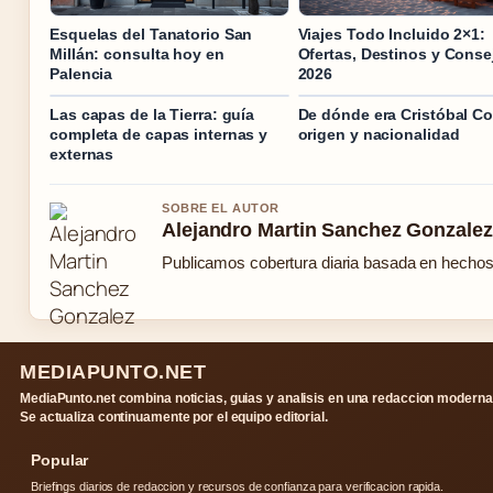
Esquelas del Tanatorio San
Viajes Todo Incluido 2×1:
Millán: consulta hoy en
Ofertas, Destinos y Conse
Palencia
2026
Las capas de la Tierra: guía
De dónde era Cristóbal Co
completa de capas internas y
origen y nacionalidad
externas
SOBRE EL AUTOR
Alejandro Martin Sanchez Gonzalez
Publicamos cobertura diaria basada en hechos c
MEDIAPUNTO.NET
MediaPunto.net combina noticias, guias y analisis en una redaccion moderna
Se actualiza continuamente por el equipo editorial.
Popular
Briefings diarios de redaccion y recursos de confianza para verificacion rapida.