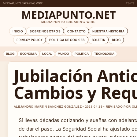
MEDIAPUNTO BREAKING WIRE
ES-ES
MEDIAPUNTO.NET
MEDIAPUNTO BREAKING WIRE
INICIO
SOBRE NOSOTROS
CONTACTO
NUESTRA HISTORIA
PRIVACY POLICY
POLITICA DE COOKIES
BOLETIN
BLOG
BLOG
ECONOMIA
LOCAL
MUNDO
POLITICA
TECNOLOGIA
Jubilación Anti
Cambios y Requ
ALEJANDRO MARTIN SANCHEZ GONZALEZ • 2026-04-19 • REVISADO POR OL
Si llevas décadas cotizando y sueñas con adelant
de dar el paso. La Seguridad Social ha ajustado e