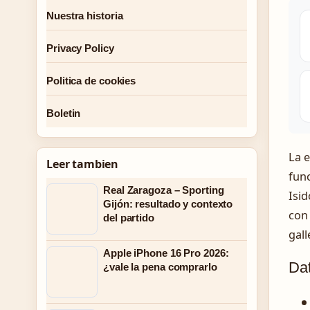
Nuestra historia
Privacy Policy
Politica de cookies
Boletin
La 
Leer tambien
func
Real Zaragoza – Sporting
Isid
Gijón: resultado y contexto
con 
del partido
gall
Apple iPhone 16 Pro 2026:
Dat
¿vale la pena comprarlo