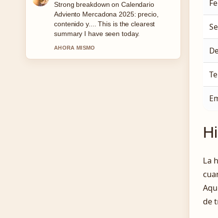
Fe
Following El Chico de Oro: capítulos,
temporadas y... closely - appreciate the
balanced tone here.
S
3 MIN ATRAS
De
Te
Em
Hi
La h
cua
Aque
de t