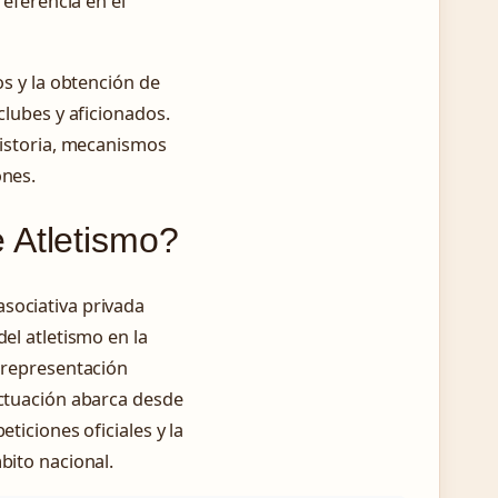
referencia en el
os y la obtención de
clubes y aficionados.
historia, mecanismos
ones.
 Atletismo?
sociativa privada
del atletismo en la
a representación
actuación abarca desde
ticiones oficiales y la
bito nacional.