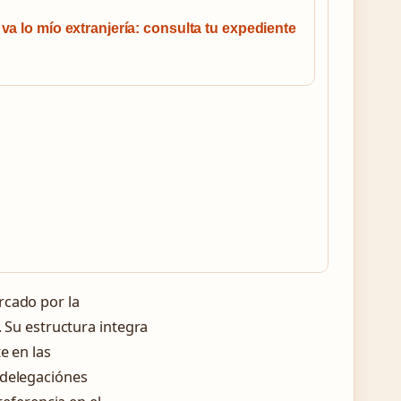
a lo mío extranjería: consulta tu expediente
rcado por la
. Su estructura integra
e en las
 delegaciónes