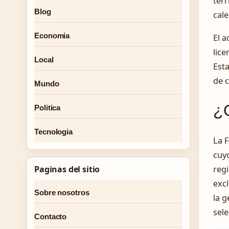
terr
Blog
cale
Economia
El a
lice
Local
Esta
de c
Mundo
¿Q
Politica
Tecnologia
La F
cuyo
regi
Paginas del sitio
excl
Sobre nosotros
la g
sele
Contacto