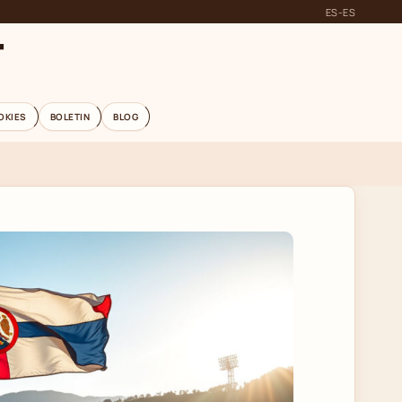
ES-ES
T
OKIES
BOLETIN
BLOG