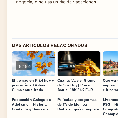
negocia, o se usa un día de vacaciones.
MAS ARTICULOS RELACIONADOS
El tiempo en Friol hoy y
Cuánto Vale el Gramo
Qué ver 
previsión a 14 días |
de Oro Hoy | Precio
impresci
Clima actualizado
Actual 18K 24K EUR
e itinera
Federación Galega de
Películas y programas
Liverpoo
Atletismo – Historia,
de TV de Monica
PSG – Hi
Contacto y Servicios
Barbaro: guía completa
Completo
Champi