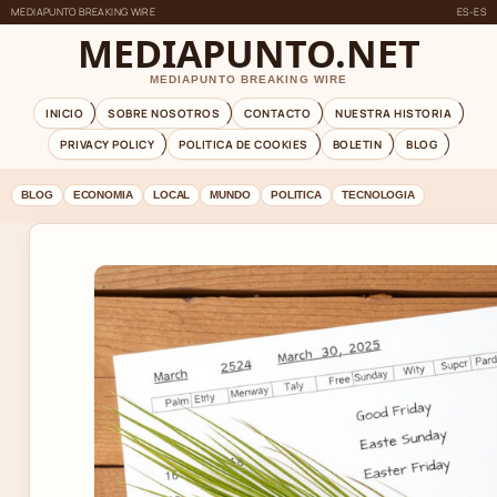
MEDIAPUNTO BREAKING WIRE
ES-ES
MEDIAPUNTO.NET
MEDIAPUNTO BREAKING WIRE
INICIO
SOBRE NOSOTROS
CONTACTO
NUESTRA HISTORIA
PRIVACY POLICY
POLITICA DE COOKIES
BOLETIN
BLOG
BLOG
ECONOMIA
LOCAL
MUNDO
POLITICA
TECNOLOGIA