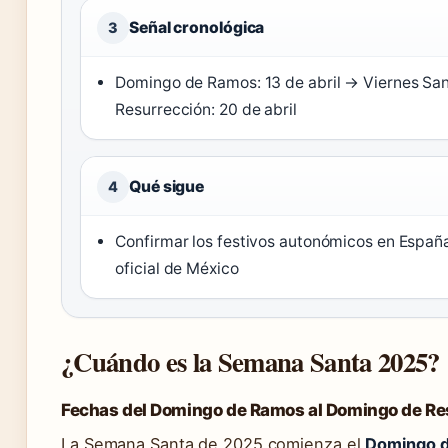
Señal cronológica
3
Domingo de Ramos: 13 de abril → Viernes San
Resurrección: 20 de abril
Qué sigue
4
Confirmar los festivos autonómicos en España
oficial de México
¿Cuándo es la Semana Santa 2025?
Fechas del Domingo de Ramos al Domingo de Re
La Semana Santa de 2025 comienza el
Domingo de