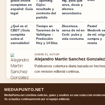
gratis online
– Sporting
mg: para qué
completas en
Gijón:
sirve, dosis y
español: Guía
resultado y
efectos
legal
contexto del
secundarios
partido
¿Qué es el
Tiempo en
Discoteca
Pastel
CBD? | Guía
Tavernes de la
cerca de mí en
Medovik ce
completa
Valldigna –
Cork: pubs y
de mí: orig
sobre el
Predicción
vida nocturna
compra y
cannabidiol
Hoy y 14 Días
receta
SOBRE EL AUTOR
Alejandro Martin Sanchez Gonzalez
Publicamos cobertura diaria basada en hecho
con revision editorial continua.
MEDIAPUNTO.NET
MediaPunto.net combina noticias, guias y analisis en una redaccion moderna
Se actualiza continuamente por el equipo editorial.