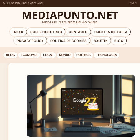
MEDIAPUNTO BREAKING WIRE
ES-ES
MEDIAPUNTO.NET
MEDIAPUNTO BREAKING WIRE
INICIO
SOBRE NOSOTROS
CONTACTO
NUESTRA HISTORIA
PRIVACY POLICY
POLITICA DE COOKIES
BOLETIN
BLOG
BLOG
ECONOMIA
LOCAL
MUNDO
POLITICA
TECNOLOGIA