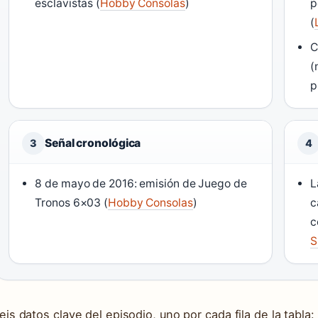
esclavistas (
Hobby Consolas
)
p
(
C
(
p
Señal cronológica
3
4
8 de mayo de 2016: emisión de Juego de
L
Tronos 6×03 (
Hobby Consolas
)
c
c
S
eis datos clave del episodio, uno por cada fila de la tabla: