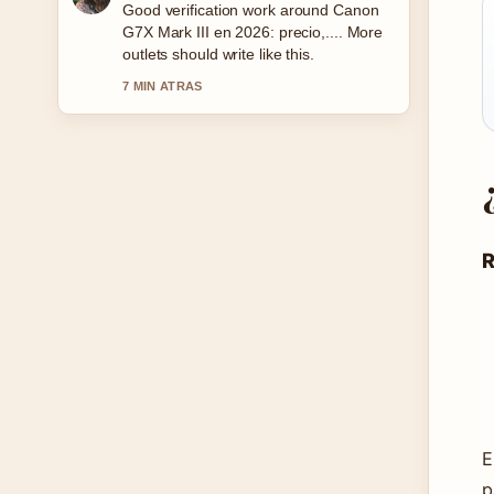
Strong breakdown on Recetas de
Pescado Fáciles para la Cena. This is
the clearest summary I have seen
today.
9 MIN ATRAS
R
E
p