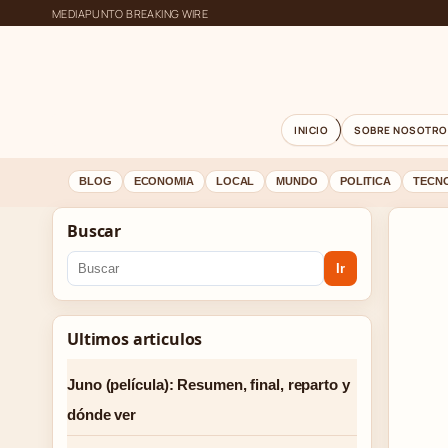
MEDIAPUNTO BREAKING WIRE
INICIO
SOBRE NOSOTRO
BLOG
ECONOMIA
LOCAL
MUNDO
POLITICA
TECN
Buscar
Ir
Ultimos articulos
Juno (película): Resumen, final, reparto y
dónde ver