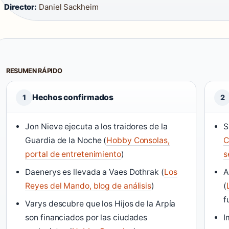
Director:
Daniel Sackheim
RESUMEN RÁPIDO
Hechos confirmados
1
2
Jon Nieve ejecuta a los traidores de la
S
Guardia de la Noche (
Hobby Consolas,
C
portal de entretenimiento
)
s
Daenerys es llevada a Vaes Dothrak (
Los
A
Reyes del Mando, blog de análisis
)
(
f
Varys descubre que los Hijos de la Arpía
son financiados por las ciudades
I