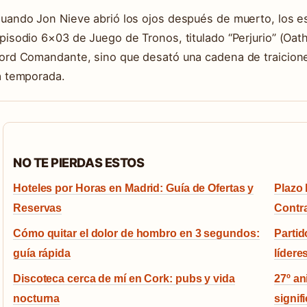
uando Jon Nieve abrió los ojos después de muerto, los es
pisodio 6×03 de Juego de Tronos, titulado “Perjurio” (Oat
ord Comandante, sino que desató una cadena de traiciones
a temporada.
NO TE PIERDAS ESTOS
Hoteles por Horas en Madrid: Guía de Ofertas y
Plazo 
Reservas
Contr
Cómo quitar el dolor de hombro en 3 segundos:
Partid
guía rápida
lídere
Discoteca cerca de mí en Cork: pubs y vida
27º an
nocturna
signif