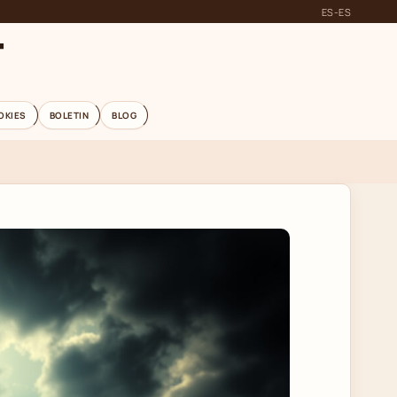
ES-ES
T
OKIES
BOLETIN
BLOG