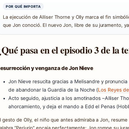
POR QUÉ IMPORTA
La ejecución de Alliser Thorne y Olly marca el fin simból
que Jon conoció. El nuevo Jon, libre de su juramento, ya
¿Qué pasa en el episodio 3 de la 
esurrección y venganza de Jon Nieve
Jon Nieve resucita gracias a Melisandre y pronuncia
de abandonar la Guardia de la Noche (
Los Reyes d
Acto seguido, ajusticia a los amotinados –Alliser Tho
ahorcamiento, y deja el mando a Edd el Penas (Hob
l gesto de Olly, el niño que antes admiraba a Jon, resume l
alabra “Perjurio” encaja perfectamente: Jon rompe su jura