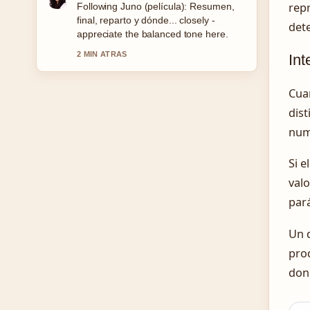
repr
Useful context on Pruebas físicas
Policía Nacional 2026: guía completa.
dete
Please keep this live thread updated.
4 MIN ATRAS
Int
Cuan
dist
numé
Si e
valo
pará
Un d
prod
dond