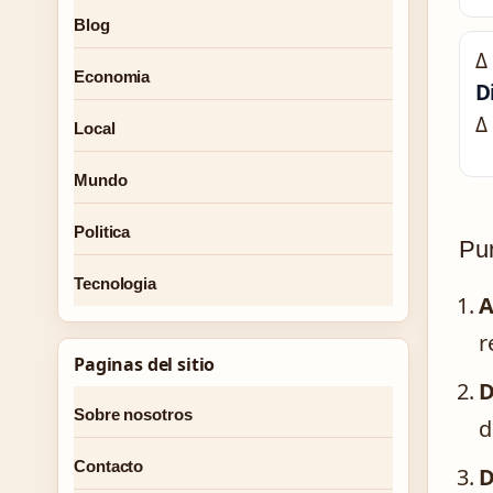
Blog
Δ
Economia
D
Δ
Local
Mundo
Politica
Pun
Tecnologia
A
r
Paginas del sitio
D
Sobre nosotros
d
Contacto
D