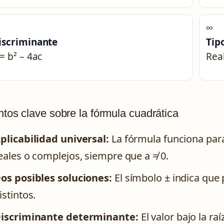
∞
iscriminante
Tip
 = b² – 4ac
Rea
tos clave sobre la fórmula cuadrática
plicabilidad universal:
La fórmula funciona para
eales o complejos, siempre que a ≠ 0.
os posibles soluciones:
El símbolo ± indica que
istintos.
iscriminante determinante:
El valor bajo la raí