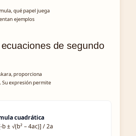
rmula, qué papel juega
esentan ejemplos
r ecuaciones de segundo
skara, proporciona
. Su expresión permite
mula cuadrática
[-b ± √(b² – 4ac)] / 2a