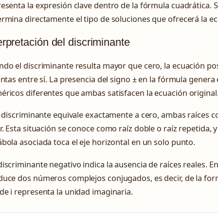
esenta la expresión clave dentro de la fórmula cuadrática. 
rmina directamente el tipo de soluciones que ofrecerá la ec
erpretación del discriminante
do el discriminante resulta mayor que cero, la ecuación pos
intas entre sí. La presencia del signo ± en la fórmula gener
ricos diferentes que ambas satisfacen la ecuación original
l discriminante equivale exactamente a cero, ambas raíces c
r. Esta situación se conoce como raíz doble o raíz repetida, 
bola asociada toca el eje horizontal en un solo punto.
iscriminante negativo indica la ausencia de raíces reales. En
uce dos números complejos conjugados, es decir, de la forma
e i representa la unidad imaginaria.