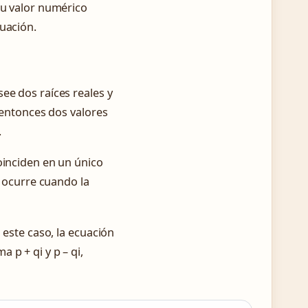
Su valor numérico
uación.
ee dos raíces reales y
a entonces dos valores
.
oinciden en un único
y ocurre cuando la
 este caso, la ecuación
 p + qi y p – qi,