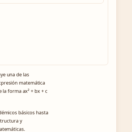
ye una de las
expresión matemática
 la forma ax² + bx + c
adémicos básicos hasta
structura y
atemáticas.