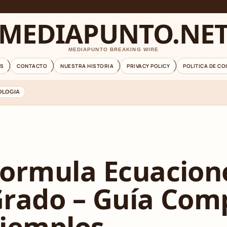
MEDIAPUNTO.NE
MEDIAPUNTO BREAKING WIRE
S
CONTACTO
NUESTRA HISTORIA
PRIVACY POLICY
POLITICA DE CO
OLOGIA
ormula Ecuacion
rado – Guía Com
jemplos