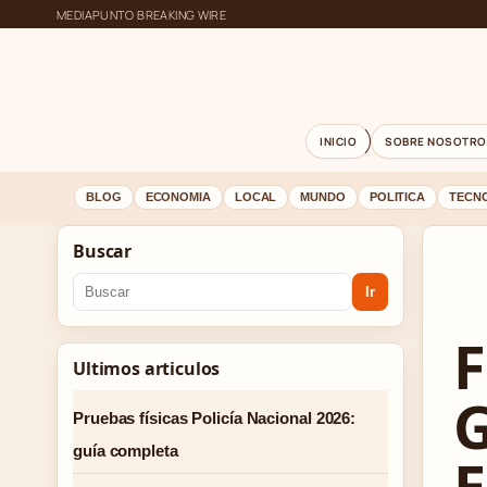
MEDIAPUNTO BREAKING WIRE
INICIO
SOBRE NOSOTRO
BLOG
ECONOMIA
LOCAL
MUNDO
POLITICA
TECN
Buscar
Ir
F
Ultimos articulos
G
Pruebas físicas Policía Nacional 2026:
guía completa
E