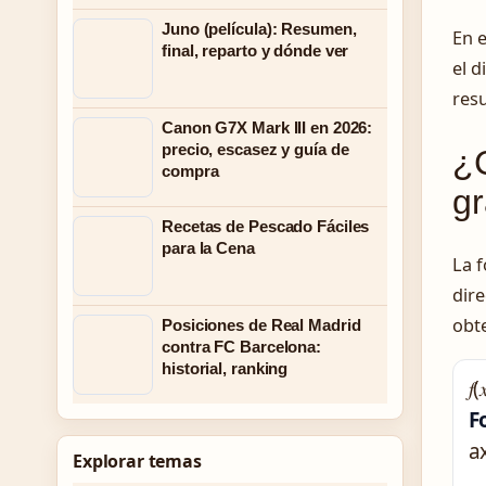
Juno (película): Resumen,
En e
final, reparto y dónde ver
el d
resu
Canon G7X Mark III en 2026:
precio, escasez y guía de
¿C
compra
g
Recetas de Pescado Fáciles
para la Cena
La 
dir
obte
Posiciones de Real Madrid
contra FC Barcelona:
historial, ranking
𝑓(
F
a
Explorar temas