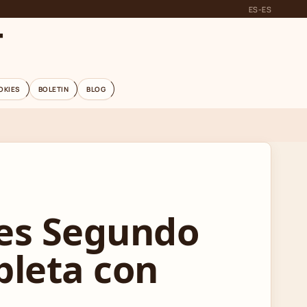
ES-ES
T
OKIES
BOLETIN
BLOG
es Segundo
pleta con