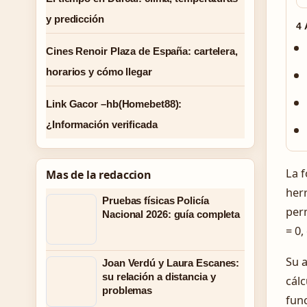
y predicción
4
Cines Renoir Plaza de España: cartelera,
horarios y cómo llegar
Link Gacor –hb(Homebet88):
¿Información verificada
La 
Mas de la redaccion
her
Pruebas físicas Policía
perm
Nacional 2026: guía completa
= 0,
Su a
Joan Verdú y Laura Escanes:
su relación a distancia y
cálc
problemas
func