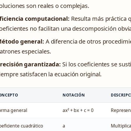
oluciones son reales o complejas.
ficiencia computacional:
Resulta más práctica q
oeficientes no facilitan una descomposición obvi
étodo general:
A diferencia de otros procedimi
atrones especiales.
recisión garantizada:
Si los coeficientes se sus
iempre satisfacen la ecuación original.
ONCEPTO
NOTACIÓN
DESCRIP
orma general
ax² + bx + c = 0
Represent
oeficiente cuadrático
a
Multiplic