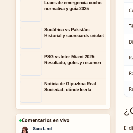
Luces de emergencia coche:
normativa y guía 2025
Co
T
Sudáfrica vs Pakistán:
Historial y scorecards cricket
D
PSG vs Inter Miami 2025:
R
Resultado, goles y resumen
R
Noticia de Gipuzkoa Real
R
Sociedad: dónde leerla
¿Q
Comentarios en vivo
El d
Ethan Collins