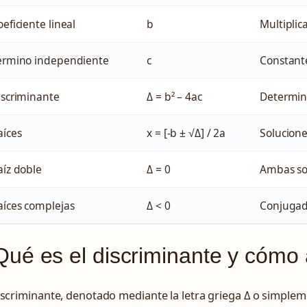
eficiente lineal
b
Multiplic
érmino independiente
c
Constante
iscriminante
Δ = b² – 4ac
Determina
aíces
x = [-b ± √Δ] / 2a
Solucione
aíz doble
Δ = 0
Ambas so
aíces complejas
Δ < 0
Conjugad
ué es el discriminante y cómo 
iscriminante, denotado mediante la letra griega Δ o simplem