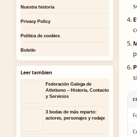
s
Nuestra historia
E
Privacy Policy
c
Politica de cookies
M
Boletin
p
P
Leer tambien
s
Federación Galega de
Atletismo – Historia, Contacto
y Servicios
C
3 bodas de más reparto:
F
actores, personajes y rodaje
C