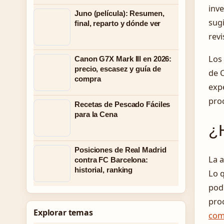
inv
Juno (película): Resumen,
sugi
final, reparto y dónde ver
revi
Los 
Canon G7X Mark III en 2026:
precio, escasez y guía de
de C
compra
exp
proc
Recetas de Pescado Fáciles
para la Cena
¿H
Posiciones de Real Madrid
La a
contra FC Barcelona:
historial, ranking
Lo 
podr
pro
Explorar temas
com