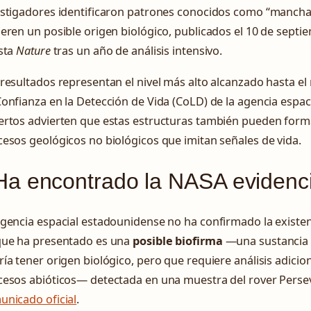
estigadores identificaron patrones conocidos como “mancha
eren un posible origen biológico, publicados el 10 de septi
sta
Nature
tras un año de análisis intensivo.
resultados representan el nivel más alto alcanzado hasta e
onfianza en la Detección de Vida (CoLD) de la agencia espac
ertos advierten que estas estructuras también pueden for
esos geológicos no biológicos que imitan señales de vida.
a encontrado la NASA evidenci
gencia espacial estadounidense no ha confirmado la existen
que ha presentado es una
posible biofirma
—una sustancia 
ía tener origen biológico, pero que requiere análisis adicio
cesos abióticos— detectada en una muestra del rover Pers
unicado oficial
.