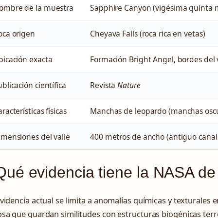
ombre de la muestra
Sapphire Canyon (vigésima quinta 
oca origen
Cheyava Falls (roca rica en vetas)
bicación exacta
Formación Bright Angel, bordes del 
blicación científica
Revista
Nature
racterísticas físicas
Manchas de leopardo (manchas oscur
imensiones del valle
400 metros de ancho (antiguo canal f
ué evidencia tiene la NASA de
videncia actual se limita a anomalías químicas y texturales
sa que guardan similitudes con estructuras biogénicas terr