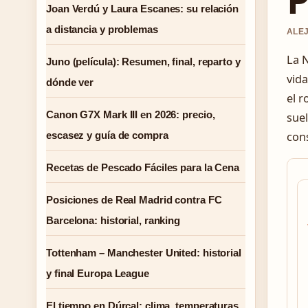
Joan Verdú y Laura Escanes: su relación
a distancia y problemas
ALEJ
La N
Juno (película): Resumen, final, reparto y
vida
dónde ver
el r
Canon G7X Mark III en 2026: precio,
suel
escasez y guía de compra
cons
Recetas de Pescado Fáciles para la Cena
Posiciones de Real Madrid contra FC
Barcelona: historial, ranking
Tottenham – Manchester United: historial
y final Europa League
El tiempo en Dúrcal: clima, temperaturas