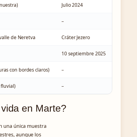
muestra)
Julio 2024
–
valle de Neretva
Cráter Jezero
10 septiembre 2025
as con bordes claros)
–
luvial)
–
 vida en Marte?
 en una única muestra
estres, aunque los