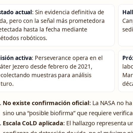
stado actual
: Sin evidencia definitiva de
Hal
ida, pero con la señal más prometedora
Can
etectada hasta la fecha mediante
sed
étodos robóticos.
isión activa
: Perseverance opera en el
Pró
ráter Jezero desde febrero de 2021,
lab
ecolectando muestras para análisis
Mar
uturo.
déc
No existe confirmación oficial
: La NASA no ha
sino una “posible biofirma” que requiere verific
Escala CoLD aplicada
: El hallazgo representa u