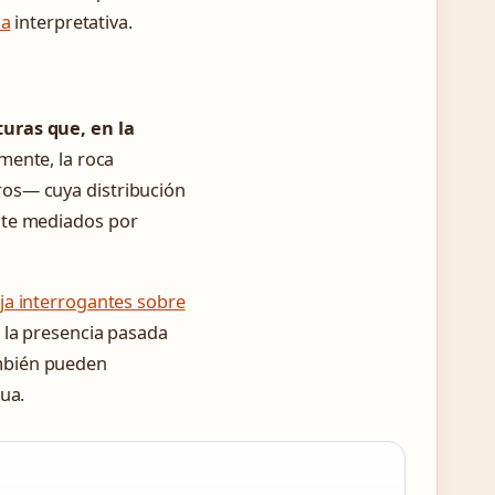
la
interpretativa.
turas que, en la
amente, la roca
ros— cuya distribución
nte mediados por
ja interrogantes sobre
 la presencia pasada
mbién pueden
ua.