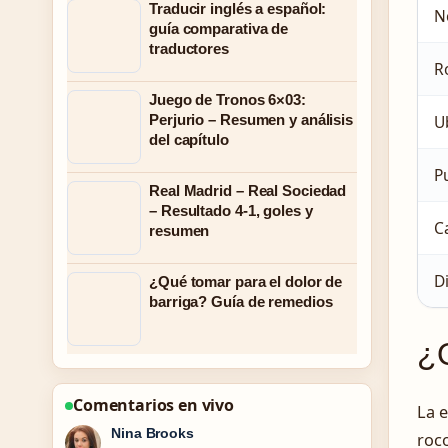
Traducir inglés a español:
N
guía comparativa de
traductores
R
Juego de Tronos 6×03:
U
Perjurio – Resumen y análisis
del capítulo
Pu
Real Madrid – Real Sociedad
– Resultado 4-1, goles y
Ca
resumen
D
¿Qué tomar para el dolor de
barriga? Guía de remedios
¿Q
Comentarios en vivo
La e
Ren Sato
roco