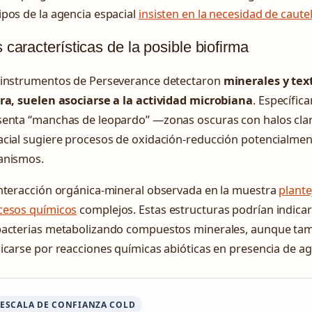
pos de la agencia espacial
insisten en la necesidad de caute
 características de la posible biofirma
 instrumentos de Perseverance detectaron
minerales y tex
rra, suelen asociarse a la actividad microbiana
. Específic
senta “manchas de leopardo” —zonas oscuras con halos cla
acial sugiere procesos de oxidación-reducción potencialme
anismos.
interacción orgánica-mineral observada en la muestra
plante
cesos químicos
complejos. Estas estructuras podrían indicar
bacterias metabolizando compuestos minerales, aunque ta
icarse por reacciones químicas abióticas en presencia de ag
ESCALA DE CONFIANZA COLD