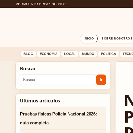
MEDIAPUNTO BREAKING WIRE
INICIO
SOBRE NOSOTROS
BLOG
ECONOMIA
LOCAL
MUNDO
POLITICA
TECN
Buscar
Ir
N
Ultimos articulos
P
Pruebas físicas Policía Nacional 2026:
guía completa
P