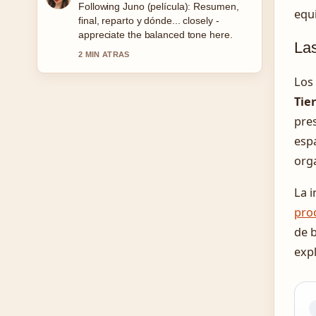
Useful context on Pruebas físicas
equi
Policía Nacional 2026: guía completa.
Please keep this live thread updated.
Las
4 MIN ATRAS
Los
Tie
pre
esp
org
La 
pro
de 
expl