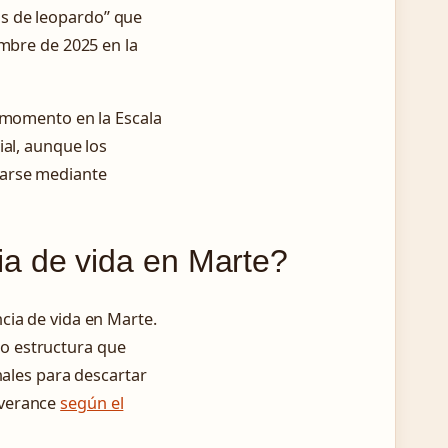
s de leopardo” que
embre de 2025 en la
l momento en la Escala
ial, aunque los
marse mediante
a de vida en Marte?
cia de vida en Marte.
o estructura que
nales para descartar
everance
según el