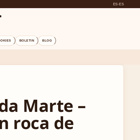
ES-ES
T
OOKIES
BOLETIN
BLOG
da Marte –
n roca de