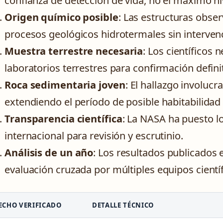
confianza de detección de vida, no el máximo niv
Origen químico posible
: Las estructuras obs
procesos geológicos hidrotermales sin intervenc
Muestra terrestre necesaria
: Los científicos 
laboratorios terrestres para confirmación definit
Roca sedimentaria joven
: El hallazgo involuc
extendiendo el período de posible habitabilidad
Transparencia científica
: La NASA ha puesto l
internacional para revisión y escrutinio.
Análisis de un año
: Los resultados publicados
evaluación cruzada por múltiples equipos científ
ECHO VERIFICADO
DETALLE TÉCNICO