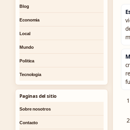
Blog
E
v
Economia
d
Local
m
Mundo
M
Politica
c
r
Tecnologia
f
Paginas del sitio
Sobre nosotros
Contacto