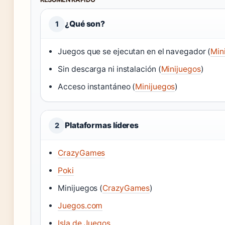
¿Qué son?
1
Juegos que se ejecutan en el navegador (
Min
Sin descarga ni instalación (
Minijuegos
)
Acceso instantáneo (
Minijuegos
)
Plataformas líderes
2
CrazyGames
Poki
Minijuegos (
CrazyGames
)
Juegos.com
Isla de Juegos