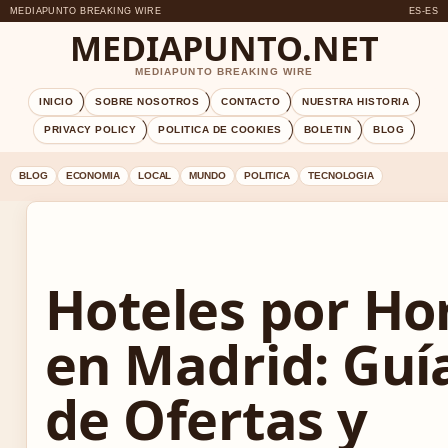
MEDIAPUNTO BREAKING WIRE
ES-ES
MEDIAPUNTO.NET
MEDIAPUNTO BREAKING WIRE
INICIO
SOBRE NOSOTROS
CONTACTO
NUESTRA HISTORIA
PRIVACY POLICY
POLITICA DE COOKIES
BOLETIN
BLOG
BLOG
ECONOMIA
LOCAL
MUNDO
POLITICA
TECNOLOGIA
Hoteles por Ho
en Madrid: Guí
de Ofertas y