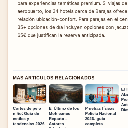
para experiencias temáticas premium. Si viajas de
aeropuerto, los 34 hotels cerca de Barajas ofrece
relación ubicación-confort. Para parejas en el cent
35+ opciones de día incluyen opciones con jacuz
65€ que justifican la reserva anticipada.
MAS ARTICULOS RELACIONADOS
El 
Ala
Pro
Act
Cortes de pelo
El Último de los
Pruebas físicas
Día
niño: Guía de
Mohicanos
Policía Nacional
estilos y
Reparto –
2026: guía
tendencias 2026
Actores
completa