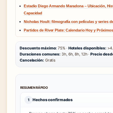
Estadio Diego Armando Maradona – Ubicación, Hist
Capacidad
Nicholas Hoult: filmografía con películas y series d
Partidos de River Plate: Calendario Hoy y Próximo
Descuento máximo:
75% ·
Hoteles disponibles:
>4.
Duraciones comunes:
3h, 6h, 8h, 12h ·
Precio desd
Cancelación:
Gratis
RESUMEN RÁPIDO
Hechos confirmados
1