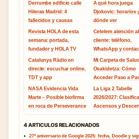
Derrumbe edificio calle
A qué hora juega
Hileras Madrid: 4
Djokovic: horarios 
fallecidos y causas
dónde ver
Revista HOLA de esta
Cetelem atención al
semana: portada,
cliente: teléfono,
fundador y HOLA TV
WhatsApp y contac
Catalunya Ràdio en
Mi Carpeta de Salu
directe: escuchar online,
Osakidetza: Cómo
TDT y app
Acceder Paso a Pa
NASA Evidencia Vida
La Liga 2 Tabelle
Marte – Posible biofirma
2026/2027: Clasific
en roca de Perseverance
Ascensos y Desce
4 ARTICULOS RELACIONADOS
27º aniversario de Google 2025: fecha, Doodle y sig