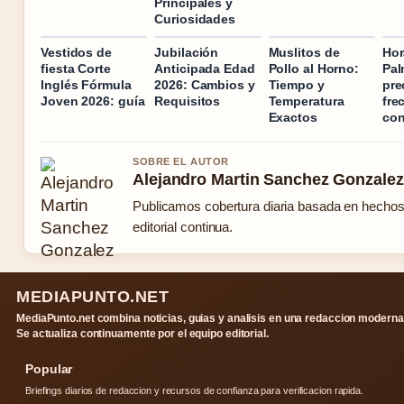
Principales y
Curiosidades
Vestidos de
Jubilación
Muslitos de
Hor
fiesta Corte
Anticipada Edad
Pollo al Horno:
Pal
Inglés Fórmula
2026: Cambios y
Tiempo y
pre
Joven 2026: guía
Requisitos
Temperatura
fre
Exactos
con
SOBRE EL AUTOR
Alejandro Martin Sanchez Gonzalez
Publicamos cobertura diaria basada en hechos
editorial continua.
MEDIAPUNTO.NET
MediaPunto.net combina noticias, guias y analisis en una redaccion moderna
Se actualiza continuamente por el equipo editorial.
Popular
Briefings diarios de redaccion y recursos de confianza para verificacion rapida.