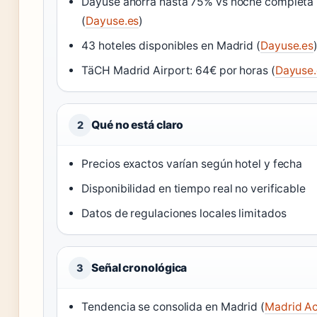
Dayuse ahorra hasta 75% vs noche completa
(
Dayuse.es
)
43 hoteles disponibles en Madrid (
Dayuse.es
TäCH Madrid Airport: 64€ por horas (
Dayuse.
Qué no está claro
2
Precios exactos varían según hotel y fecha
Disponibilidad en tiempo real no verificable
Datos de regulaciones locales limitados
Señal cronológica
3
Tendencia se consolida en Madrid (
Madrid Ac