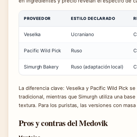
en ingredientes y precio revelan el espectro de ca
PROVEEDOR
ESTILO DECLARADO
R
Veselka
Ucraniano
C
Pacific Wild Pick
Ruso
C
Simurgh Bakery
Ruso (adaptación local)
C
La diferencia clave: Veselka y Pacific Wild Pick s
tradicional, mientras que Simurgh utiliza una base
textura. Para los puristas, las versiones con mas
Pros y contras del Medovik