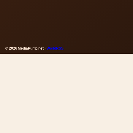
© 2026 MediaPunto.net ·
WorldRSS