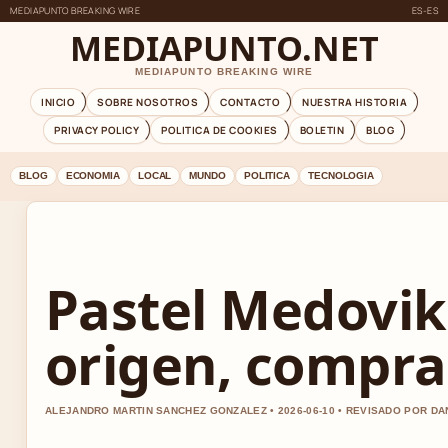
MEDIAPUNTO BREAKING WIRE
ES-ES
MEDIAPUNTO.NET
MEDIAPUNTO BREAKING WIRE
INICIO
SOBRE NOSOTROS
CONTACTO
NUESTRA HISTORIA
PRIVACY POLICY
POLITICA DE COOKIES
BOLETIN
BLOG
BLOG
ECONOMIA
LOCAL
MUNDO
POLITICA
TECNOLOGIA
Pastel Medovik
origen, compra
ALEJANDRO MARTIN SANCHEZ GONZALEZ • 2026-06-10 • REVISADO POR D