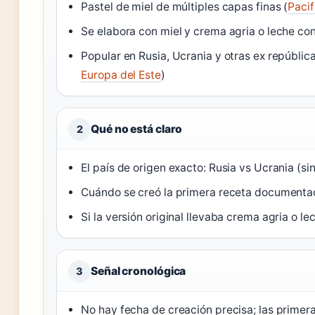
Pastel de miel de múltiples capas finas (
Pacif
Se elabora con miel y crema agria o leche co
Popular en Rusia, Ucrania y otras ex república
Europa del Este
)
Qué no está claro
2
El país de origen exacto: Rusia vs Ucrania (si
Cuándo se creó la primera receta document
Si la versión original llevaba crema agria o 
Señal cronológica
3
No hay fecha de creación precisa; las primeras