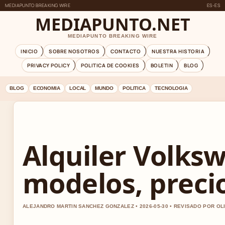
MEDIAPUNTO BREAKING WIRE
ES-ES
MEDIAPUNTO.NET
MEDIAPUNTO BREAKING WIRE
INICIO
SOBRE NOSOTROS
CONTACTO
NUESTRA HISTORIA
PRIVACY POLICY
POLITICA DE COOKIES
BOLETIN
BLOG
BLOG
ECONOMIA
LOCAL
MUNDO
POLITICA
TECNOLOGIA
Alquiler Volks
modelos, preci
ALEJANDRO MARTIN SANCHEZ GONZALEZ • 2026-05-30 • REVISADO POR OL