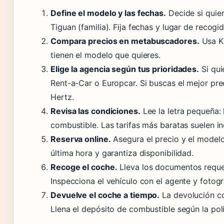
Define el modelo y las fechas.
Decide si quier
Tiguan (familia). Fija fechas y lugar de recogid
Compara precios en metabuscadores.
Usa K
tienen el modelo que quieres.
Elige la agencia según tus prioridades.
Si qui
Rent-a-Car o Europcar. Si buscas el mejor prec
Hertz.
Revisa las condiciones.
Lee la letra pequeña: k
combustible. Las tarifas más baratas suelen i
Reserva online.
Asegura el precio y el modelo
última hora y garantiza disponibilidad.
Recoge el coche.
Lleva los documentos requeri
Inspecciona el vehículo con el agente y fotogr
Devuelve el coche a tiempo.
La devolución co
Llena el depósito de combustible según la polít