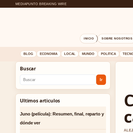
MEDIAPUNTO BREAKING WIRE
INICIO
SOBRE NOSOTROS
BLOG
ECONOMIA
LOCAL
MUNDO
POLITICA
TECN
Buscar
Ir
C
Ultimos articulos
c
Juno (película): Resumen, final, reparto y
dónde ver
ALEJ