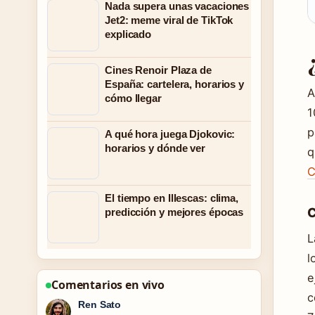
Nada supera unas vacaciones
Jet2: meme viral de TikTok
explicado
Cines Renoir Plaza de
España: cartelera, horarios y
A
cómo llegar
1
p
A qué hora juega Djokovic:
horarios y dónde ver
q
C
El tiempo en Illescas: clima,
C
predicción y mejores épocas
L
l
e
Comentarios en vivo
c
Emma Karlsson