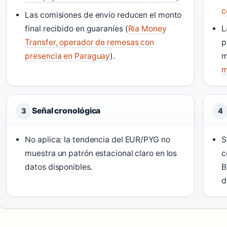
c
Las comisiones de envío reducen el monto
final recibido en guaraníes (
Ria Money
L
Transfer, operador de remesas con
p
presencia en Paraguay
).
m
m
Señal cronológica
3
4
No aplica: la tendencia del EUR/PYG no
S
muestra un patrón estacional claro en los
c
datos disponibles.
B
d