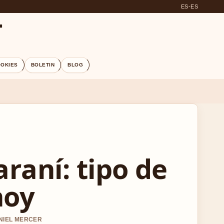
ES-ES
T
OOKIES
BOLETIN
BLOG
raní: tipo de
hoy
ANIEL MERCER