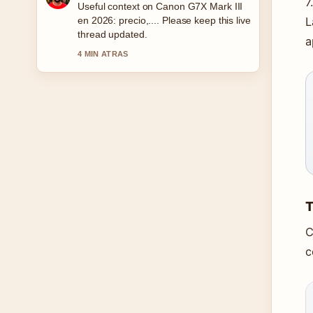
7
The reporting on Recetas de Pescado
Fáciles para la Cena feels solid and
L
very easy to follow.
a
6 MIN ATRAS
T
C
c