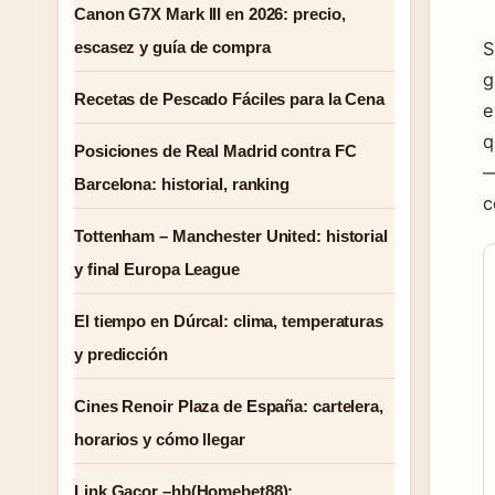
Canon G7X Mark III en 2026: precio,
escasez y guía de compra
S
g
Recetas de Pescado Fáciles para la Cena
e
q
Posiciones de Real Madrid contra FC
—
Barcelona: historial, ranking
c
Tottenham – Manchester United: historial
y final Europa League
El tiempo en Dúrcal: clima, temperaturas
y predicción
Cines Renoir Plaza de España: cartelera,
horarios y cómo llegar
Link Gacor –hb(Homebet88):