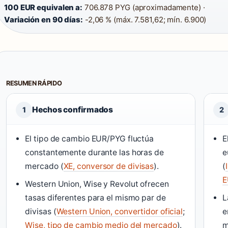
100 EUR equivalen a:
706.878 PYG (aproximadamente) ·
Variación en 90 días:
-2,06 % (máx. 7.581,62; mín. 6.900)
RESUMEN RÁPIDO
Hechos confirmados
1
2
El tipo de cambio EUR/PYG fluctúa
E
constantemente durante las horas de
e
mercado (
XE, conversor de divisas
).
(
E
Western Union, Wise y Revolut ofrecen
tasas diferentes para el mismo par de
L
divisas (
Western Union, convertidor oficial
;
e
Wise, tipo de cambio medio del mercado
).
m