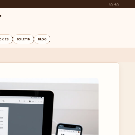
ES-ES
T
OKIES
BOLETIN
BLOG