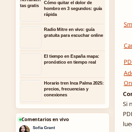
Cómo quitar el dolor de
hombro en 3 segundos: guía
rápida
Sm
Radio Mitre en vivo: guía
gratuita para escuchar online
Ca
El tiempo en España mapa:
PD
pronóstico en tiempo real
Ad
On
Horario tren Inca Palma 2025:
precios, frecuencias y
Con
conexiones
Si 
PDF
Comentarios en vivo
lue
Sofia Grant