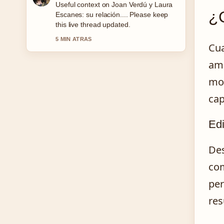
Useful context on Joan Verdú y Laura
¿
Escanes: su relación.... Please keep
this live thread updated.
5 MIN ATRAS
Cua
amp
mod
cap
Edi
Des
com
per
res