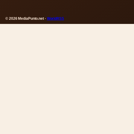
© 2026 MediaPunto.net ·
WorldRSS