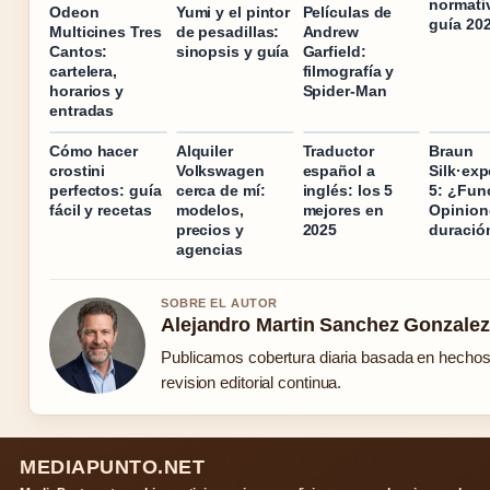
normati
Odeon
Yumi y el pintor
Películas de
guía 20
Multicines Tres
de pesadillas:
Andrew
Cantos:
sinopsis y guía
Garfield:
cartelera,
filmografía y
horarios y
Spider-Man
entradas
Cómo hacer
Alquiler
Traductor
Braun
crostini
Volkswagen
español a
Silk·exp
perfectos: guía
cerca de mí:
inglés: los 5
5: ¿Fun
fácil y recetas
modelos,
mejores en
Opinion
precios y
2025
duració
agencias
SOBRE EL AUTOR
Alejandro Martin Sanchez Gonzalez
Publicamos cobertura diaria basada en hecho
revision editorial continua.
MEDIAPUNTO.NET