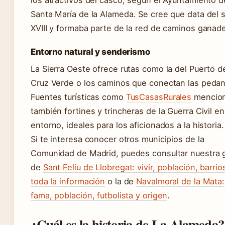
los atractivos del casco, según el Ayuntamiento d
Santa María de la Alameda. Se cree que data del s
XVIII y formaba parte de la red de caminos ganad
Entorno natural y senderismo
La Sierra Oeste ofrece rutas como la del Puerto de
Cruz Verde o los caminos que conectan las pedan
Fuentes turísticas como
TusCasasRurales
mencio
también fortines y trincheras de la Guerra Civil en
entorno, ideales para los aficionados a la historia.
Si te interesa conocer otros municipios de la
Comunidad de Madrid, puedes consultar nuestra 
de
Sant Feliu de Llobregat: vivir, población, barrio
toda la información
o la de
Navalmoral de la Mata:
fama, población, futbolista y origen
.
¿Cuál es la historia de La Alameda?