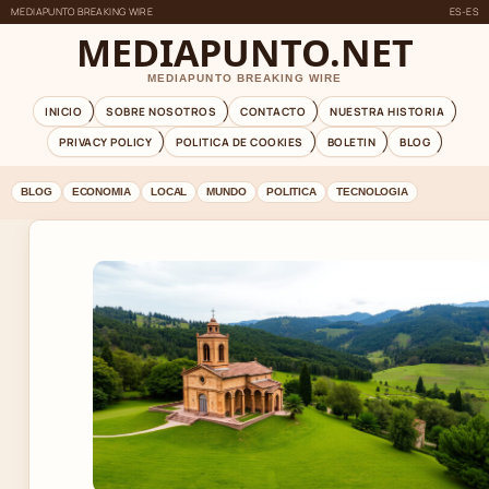
MEDIAPUNTO BREAKING WIRE
ES-ES
MEDIAPUNTO.NET
MEDIAPUNTO BREAKING WIRE
INICIO
SOBRE NOSOTROS
CONTACTO
NUESTRA HISTORIA
PRIVACY POLICY
POLITICA DE COOKIES
BOLETIN
BLOG
BLOG
ECONOMIA
LOCAL
MUNDO
POLITICA
TECNOLOGIA