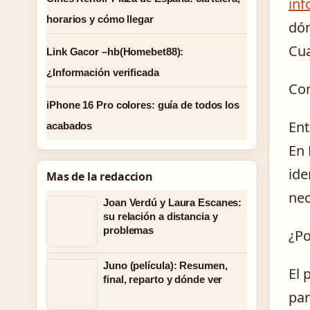
in
horarios y cómo llegar
dón
Cua
Link Gacor –hb(Homebet88):
¿Información verificada
Con
iPhone 16 Pro colores: guía de todos los
Ent
acabados
En 
ide
Mas de la redaccion
nec
Joan Verdú y Laura Escanes:
su relación a distancia y
problemas
¿Po
Juno (película): Resumen,
El 
final, reparto y dónde ver
par