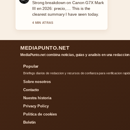
Following Joan Verdú y Laura Escanes:
su relación... closely - appreciate the
balanced tone here.
6 MIN ATRAS
MEDIAPUNTO.NET
MediaPunto.net combina noticias, guias y analisis en una redaccion 
Popular
Briefings diarios de redaccion y recursos de confianza para verificacion rapid
Sobre nosotros
Contacto
Nuestra historia
Privacy Policy
Politica de cookies
Boletin