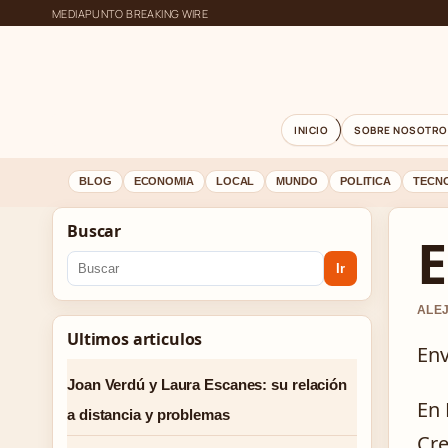
MEDIAPUNTO BREAKING WIRE
INICIO
SOBRE NOSOTRO
BLOG
ECONOMIA
LOCAL
MUNDO
POLITICA
TECN
Buscar
E
Ir
ALEJ
Ultimos articulos
Env
Joan Verdú y Laura Escanes: su relación
En 
a distancia y problemas
Cre