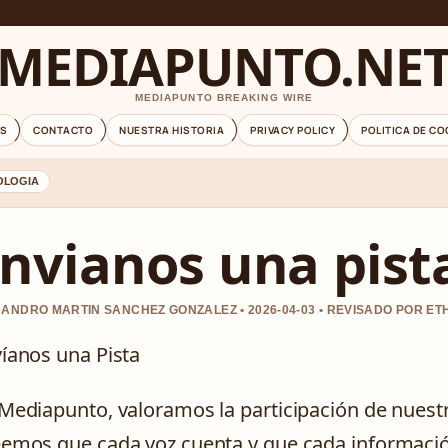
MEDIAPUNTO.NE
MEDIAPUNTO BREAKING WIRE
S
CONTACTO
NUESTRA HISTORIA
PRIVACY POLICY
POLITICA DE CO
OLOGIA
nvianos una pist
ANDRO MARTIN SANCHEZ GONZALEZ • 2026-04-03 • REVISADO POR ET
íanos una Pista
Mediapunto, valoramos la participación de nuestr
emos que cada voz cuenta y que cada información