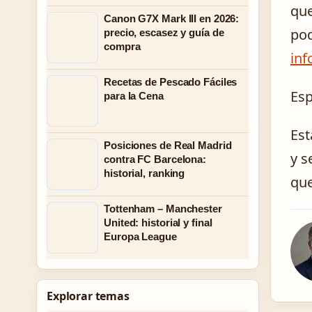
que
Canon G7X Mark III en 2026:
pod
precio, escasez y guía de
compra
in
Recetas de Pescado Fáciles
Es
para la Cena
Est
Posiciones de Real Madrid
y s
contra FC Barcelona:
historial, ranking
que
Tottenham – Manchester
United: historial y final
Europa League
Explorar temas