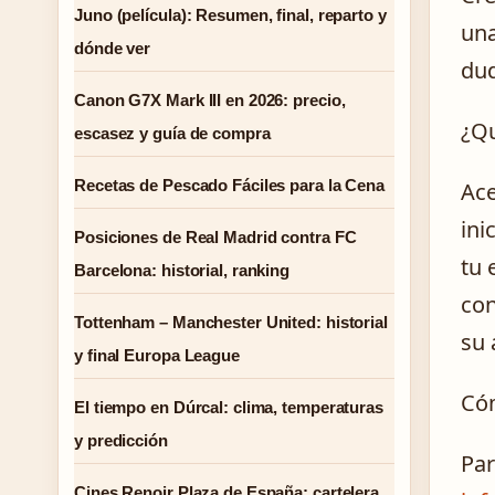
Juno (película): Resumen, final, reparto y
una
dónde ver
dud
Canon G7X Mark III en 2026: precio,
¿Qu
escasez y guía de compra
Recetas de Pescado Fáciles para la Cena
Ace
ini
Posiciones de Real Madrid contra FC
tu 
Barcelona: historial, ranking
con
Tottenham – Manchester United: historial
su 
y final Europa League
Cóm
El tiempo en Dúrcal: clima, temperaturas
y predicción
Par
Cines Renoir Plaza de España: cartelera,