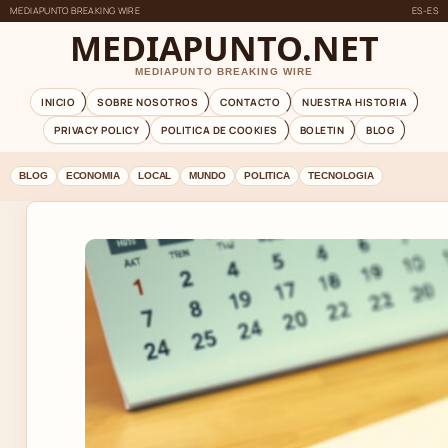
MEDIAPUNTO BREAKING WIRE
ES-ES
MEDIAPUNTO.NET
MEDIAPUNTO BREAKING WIRE
INICIO
SOBRE NOSOTROS
CONTACTO
NUESTRA HISTORIA
PRIVACY POLICY
POLITICA DE COOKIES
BOLETIN
BLOG
BLOG
ECONOMIA
LOCAL
MUNDO
POLITICA
TECNOLOGIA