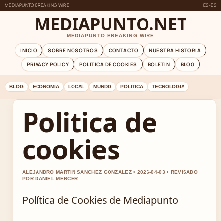
MEDIAPUNTO BREAKING WIRE
ES-ES
MEDIAPUNTO.NET
MEDIAPUNTO BREAKING WIRE
INICIO
SOBRE NOSOTROS
CONTACTO
NUESTRA HISTORIA
PRIVACY POLICY
POLITICA DE COOKIES
BOLETIN
BLOG
BLOG
ECONOMIA
LOCAL
MUNDO
POLITICA
TECNOLOGIA
Politica de
cookies
ALEJANDRO MARTIN SANCHEZ GONZALEZ • 2026-04-03 • REVISADO
POR DANIEL MERCER
Política de Cookies de Mediapunto