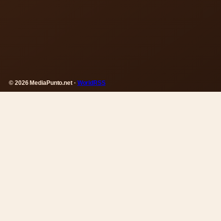
© 2026 MediaPunto.net ·
WorldRSS